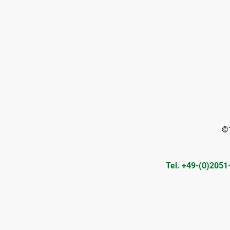
©1
Tel. +49-(0)20