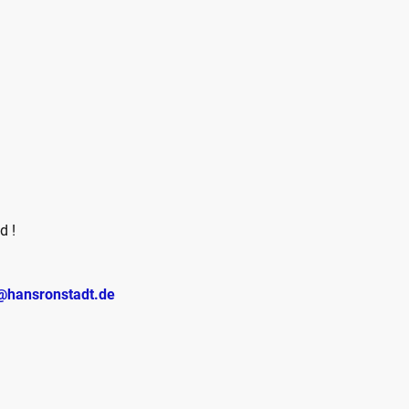
d !
@hansronstadt.de