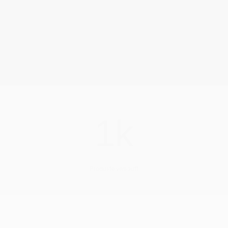
2.5k
Zufriedene Kunden
1k
Produkte verkauft