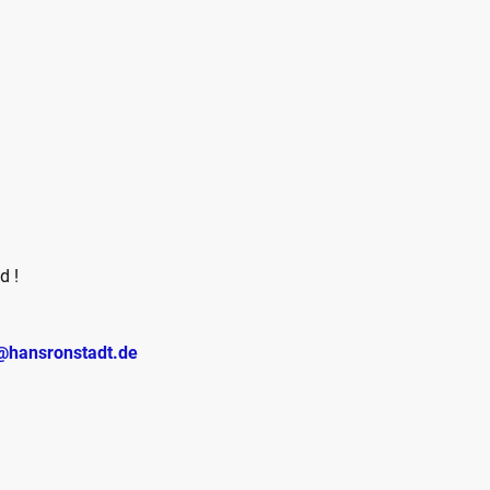
d !
@hansronstadt.de