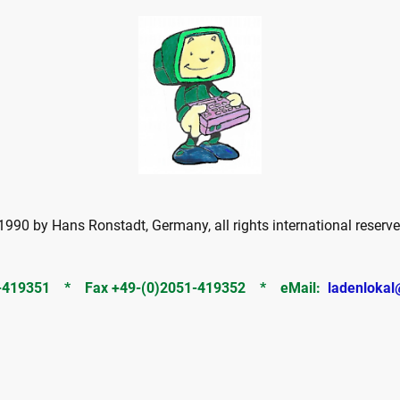
990 by Hans Ronstadt, Germany, all rights international reserve
51-419351 * Fax +49-(0)2051-419352 * eMail:
ladenlokal