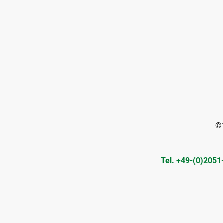
©1
Tel. +49-(0)20