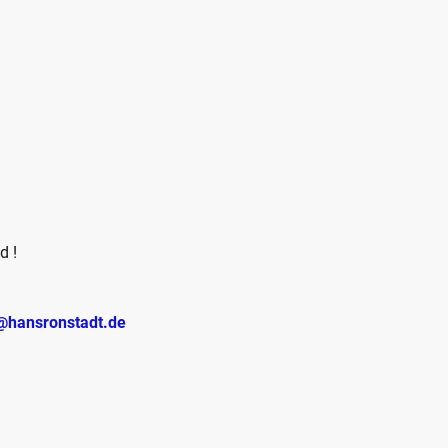
d !
@hansronstadt.de